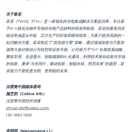
关于富采
富采（TWSE: 3714）是一家领先的光电集成解决方案提供商，专注基
于III-V族化合物半导体的光电产品材料的研发和制造。富采的垂直供应
链业务涵盖从外延、芯片生产到封装和模块组装，为客户提供高效的一
站式解决方案。富采制定了“双加值引擎”策略，通过场域加值与方案加
值两大途径推动公司转型和业务升级。公司致力于“3+1”长期发展战略，
聚焦车用、先进显示、智能感测和AI光通讯，利用技术推动在新兴市场
的创新。秉承“与光同行，驱动创新；智能永续，照亮未来”的愿景，富
采致力于塑造更光明、更智能的未来。
法雷奥中国媒体垂询
施芝韵（Celine SHI）
法雷奥中国对外传播
zhiyun.shi@valeo.com
139 1863 1865
李萌萌（Mengmeng LI）