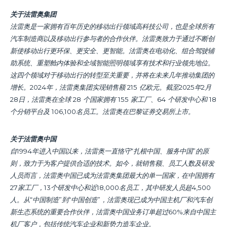
关于法雷奥集团
法雷奥是一家拥有百年历史的移动出行领域高科技公司，也是全球所有
汽车制造商以及移动出行参与者的合作伙伴。法雷奥致力于通过不断创
新使移动出行更环保、更安全、更智能。法雷奥在电动化、组合驾驶辅
助系统、重塑舱内体验和全域智能照明领域享有技术和行业领先地位。
这四个领域对于移动出行的转型至关重要，并将在未来几年推动集团的
增长。2024年，法雷奥集团实现销售额 215 亿欧元。截至2025年2月
28日，法雷奥在全球 28 个国家拥有 155 家工厂、64 个研发中心和 18
个分销平台及 106,100名员工。法雷奥在巴黎证券交易所上市。
关于法雷奥中国
自1994年进入中国以来，法雷奥一直恪守“扎根中国、服务中国”的原
则，致力于为客户提供合适的技术。如今，就销售额、员工人数及研发
人员而言，法雷奥中国已成为法雷奥集团最大的单一国家，在中国拥有
27家工厂，13个研发中心和近18,000名员工，其中研发人员超4,500
人。从“中国制造”到“中国创造”，法雷奥现已成为中国主机厂和汽车创
新生态系统的重要合作伙伴，法雷奥中国业务订单超过60%来自中国主
机厂客户，包括传统汽车企业和新势力造车企业。