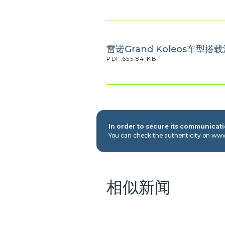
雷诺Grand Koleos车
PDF.655.84 KB
In order to secure its communicatio
You can check the authenticity on ww
相似新闻