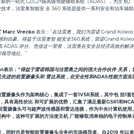
新的一站式 L2/L2+级高级驾驶辅助系统（ADAS），为主 
技术，法雷奥智能安 全 360 系统是提供一系列安全和泊车辅
rc Vrecko
表示：”
在法雷奥，我们为雷诺 Grand Kole
感到自豪。得益于法雷奥智 能安全360系统，雷诺Grand Kole
高 ADAS 评分。凭借这一荣誉，法雷奥在安全且经济高效的解
和领导地位。
”
on
表示：”
得益于雷诺韩国与法雷奥之间的强大合作伙伴 关系，雷诺 
其先进的前置摄像头和 雷达系统，在安全性和ADAS性能方面
前置摄像头作为架构核心，集成了一套1V5R系统，其中包 括1
具有高性价比 和可扩展的优势，汇集了满足最新GSR1和NCAP等
前置摄像头可与超声波传感器和雷达连接，作为中央计算机使用。由
架构中，这种可扩展的方法使主机 厂能够取消单独的电子控制单
者，同时也是智能前置摄像头业务的市场领导者。自2019 年以