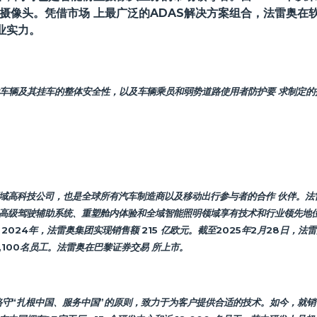
置摄像头。凭借市场 上最广泛的ADAS解决方案组合，法雷奥在
业实力。
机动车辆及其挂车的整体安全性，以及车辆乘员和弱势道路使用者防护要 求制定
域高科技公司，也是全球所有汽车制造商以及移动出行参与者的合作 伙伴。法
高级驾驶辅助系统、重塑舱内体验和全域智能照明领域享有技术和行业领先地
24年，法雷奥集团实现销售额 215 亿欧元。截至2025年2月28日，法雷奥在
06,100名员工。法雷奥在巴黎证券交易 所上市。
直恪守“扎根中国、服务中国”的原则，致力于为客户提供合适的技术。如今，就