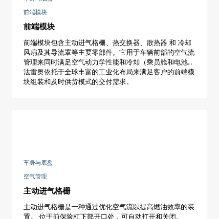
前端模块
前端模块
前端模块包含主动进气格栅、热交换器、散热器 和 冷却
风扇及其导流罩等主要零部件。它用于车辆前部的空气流
管理来同时满足空气动力学性能和冷却（乘员舱和电池系
统）的 要求。同时，作为整车结构的一部分，它同样需
法雷奥依托于全球丰富的工业化布局来满足客户的前端模
要设计满足碰撞吸能和一定的刚性。
块组装和及时供货模式的交付需求。
车身与底盘
空气管理
主动进气格栅
主动进气格栅是一种通过优化空气流以提高燃油效率的装
置。 位于前保险杠下部开口处，可自动打开和关闭。