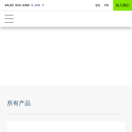
EN
FR
加入我们
VALEO €
14.6300
0,69
%
↗
车身与底盘
所有产品