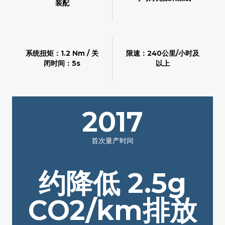
装配
系统扭矩：1.2 Nm / 关
限速：240公里/小时及
闭时间：5s
以上
2017
首次量产时间
约降低 2.5g
CO2/km排放