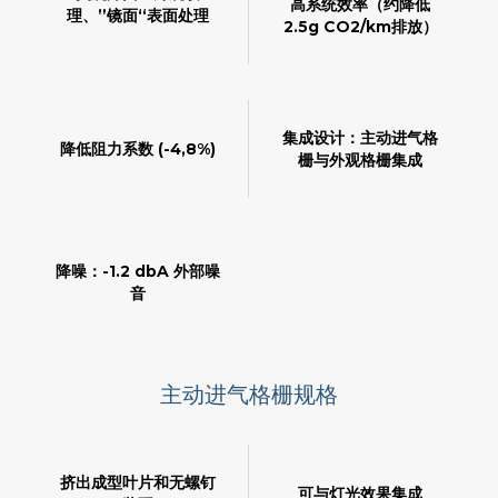
高系统效率（约降低
理、”镜面“表面处理
2.5g CO2/km排放）
集成设计：主动进气格
降低阻力系数 (-4,8%)
栅与外观格栅集成
降噪：-1.2 dbA 外部噪
音
主动进气格栅规格
挤出成型叶片和无螺钉
可与灯光效果集成