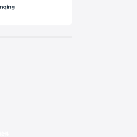
nqing
Danxi
国
法国
续性