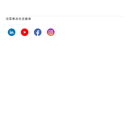
法雷奥在社交媒体
法雷奥数据保护声明及隐私通知
工厂地图
法律条款
联系
无障碍：部分符合
沪ICP备2022009590号-1
法雷奥的网络安全