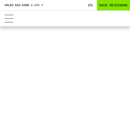
EN
NOUS REJOINDRE
VALEO €
14.6300
0,69
%
↗