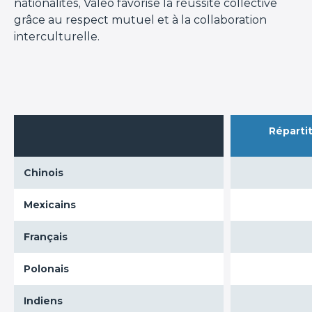
nationalités, Valeo favorise la réussite collective
grâce au respect mutuel et à la collaboration
interculturelle.
Répartit
Chinois
Mexicains
Français
Polonais
Indiens