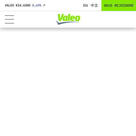
EN
中文
NOUS REJOINDRE
VALEO €
14.6300
0,69
%
↗