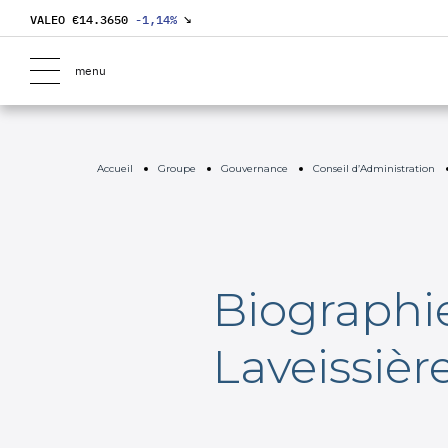
VALEO €
14.3650
-1,14
%
↘
menu
Accueil
Groupe
Gouvernance
Conseil d’Administration
Biographi
Laveissièr