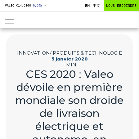
EN
中文
NOUS REJOINDRE
VALEO €
14.6300
0,69
%
↗
INNOVATION/ PRODUITS & TECHNOLOGIE
5 janvier 2020
1 MIN
CES 2020 : Valeo
dévoile en première
mondiale son droïde
de livraison
électrique et