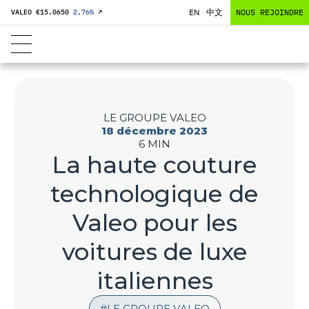
EN
中文
NOUS REJOINDRE
VALEO €
15.0650
2,76
%
↗
LE GROUPE VALEO
18 décembre 2023
6 MIN
La haute couture
technologique de
Valeo pour les
voitures de luxe
italiennes
LE GROUPE VALEO