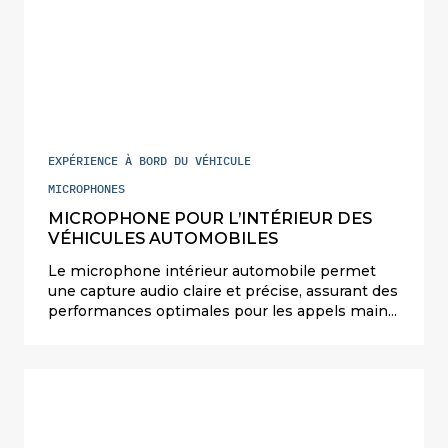
EXPÉRIENCE À BORD DU VÉHICULE
MICROPHONES
MICROPHONE POUR L’INTÉRIEUR DES
VÉHICULES AUTOMOBILES
Le microphone intérieur automobile permet
une capture audio claire et précise, assurant des
performances optimales pour les appels mains
libres, les commandes vocales et les autres
fonctions activées par la voix à bord du véhicule.
Sa compatibilité avec les interfaces analogiques
classiques en fait une solution polyvalente,
facilement intégrable dans une grande variété
de modèles et de systèmes.