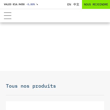
EN
中文
NOUS REJOINDRE
VALEO €
14.9450
-0,80
%
↘
MICROPHONES
Tous nos produits