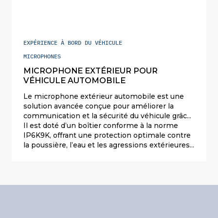
EXPÉRIENCE À BORD DU VÉHICULE
MICROPHONES
MICROPHONE EXTÉRIEUR POUR
VÉHICULE AUTOMOBILE
Le microphone extérieur automobile est une
solution avancée conçue pour améliorer la
communication et la sécurité du véhicule grâce
à sa conception hautement protégée et ses
Il est doté d’un boîtier conforme à la norme
performances de pointe.
IP6K9K, offrant une protection optimale contre
la poussière, l’eau et les agressions extérieures.
Sa conception robuste le rend résistant au
lavage haute pression, à l’immersion partielle et
aux conditions climatiques extrêmes,
garantissant des performances fiables en
toutes circonstances.