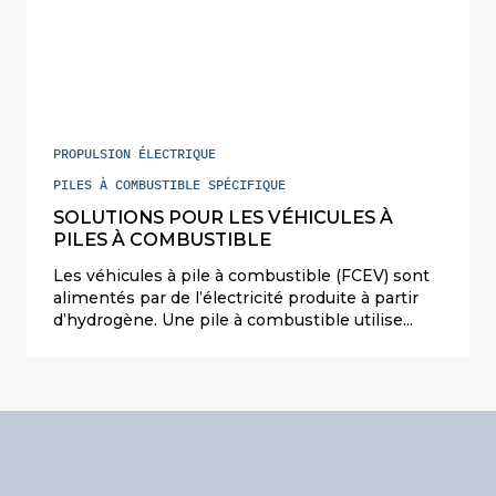
PROPULSION ÉLECTRIQUE
PILES À COMBUSTIBLE SPÉCIFIQUE
SOLUTIONS POUR LES VÉHICULES À
PILES À COMBUSTIBLE
Les véhicules à pile à combustible (FCEV) sont
alimentés par de l’électricité produite à partir
d’hydrogène. Une pile à combustible utilise
l’énergie chimique de l’hydrogène ou d’autres
combustibles pour produire de l’électricité de
manière propre et efficace. Si l’hydrogène est le
combustible, les seuls produits émis sont
l’électricité, l’eau et la chaleur.