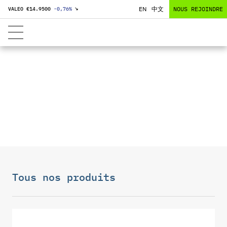
EN
中文
NOUS REJOINDRE
VALEO €
14.9500
-0,76
%
↘
PILES À
COMBUSTIBLE
SPÉCIFIQUE
Tous nos produits