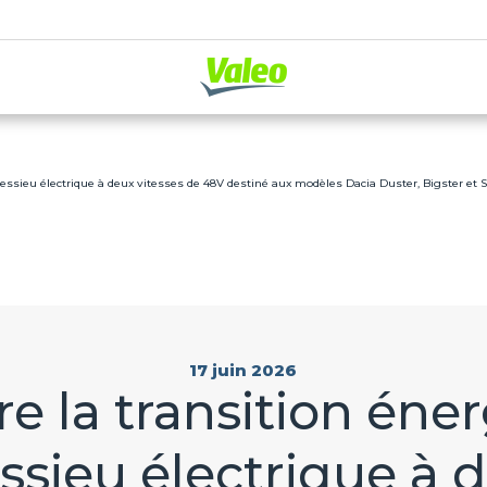
 essieu électrique à deux vitesses de 48V destiné aux modèles Dacia Duster, Bigster et S
17 juin 2026
re la transition éne
ssieu électrique à 