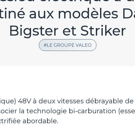
tiné aux modèles Da
Bigster et Striker
LE GROUPE VALEO
trique) 48V à deux vitesses débrayable d
ssocier la technologie bi-carburation (es
trifiée abordable.