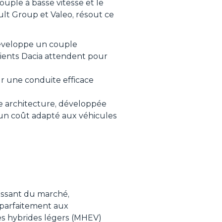
uple à basse vitesse et le
lt Group et Valeo, résout ce
développe un couple
lients Dacia attendent pour
r une conduite efficace
te architecture, développée
un coût adapté aux véhicules
issant du marché,
 parfaitement aux
es hybrides légers (MHEV)