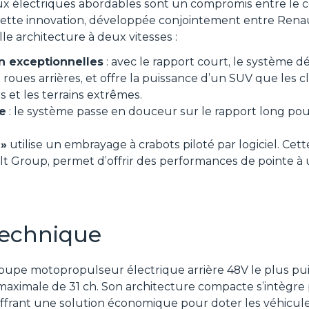
ux électriques abordables sont un compromis entre le co
ette innovation, développée conjointement entre Renau
e architecture à deux vitesses :
n exceptionnelles
: avec le rapport court, le système 
ues arrières, et offre la puissance d’un SUV que les c
s et les terrains extrêmes.
se
: le système passe en douceur sur le rapport long pou
 »
utilise un embrayage à crabots piloté par logiciel. Cet
t Group, permet d’offrir des performances de pointe à 
technique
roupe motopropulseur électrique arrière 48V le plus pu
aximale de 31 ch. Son architecture compacte s’intègre
ffrant une solution économique pour doter les véhicul