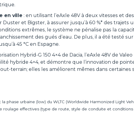
trique.
 en ville
: en utilisant l’eAxle 48V à deux vitesses et des
ur Duster et Bigster, à assurer jusqu’à 60 %* des trajets 
conditions extrêmes, le système ne pénalise pas la capa
ranchissement des gués d’eau. De plus, il a été testé s
jusqu’à 45 °C en Espagne.
isation Hybrid-G 150 4×4 de Dacia, l’eAxle 48V de Valeo
ité hybride 4×4, et démontre que l’innovation de pointe
ut-terrain; elles les améliorent mêmes dans certaines s
sant la phase urbaine (low) du WLTC (Worldwide Harmonized Light Veh
 de roulage effectives (type de route, style de conduite et conditio