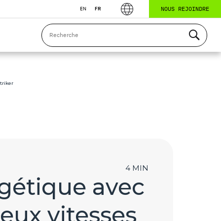
NOUS REJOINDRE
EN
FR
triker
4 MIN
rgétique avec
deux vitesses