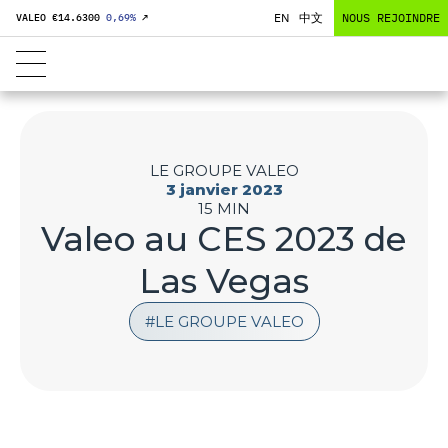
EN
中文
NOUS REJOINDRE
VALEO €
14.6300
0,69
%
↗
LE GROUPE VALEO
3 janvier 2023
15 MIN
Valeo au CES 2023 de
Las Vegas
LE GROUPE VALEO