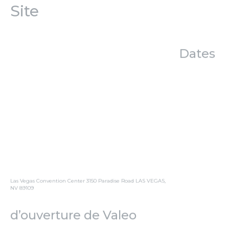
Dates
Las Vegas Convention Center 3150 Paradise Road LAS VEGAS,
NV 89109
d’ouverture de Valeo
Mardi 3 janvier – de midi à 18h
Mercredi 4 janvier – de 9h00 à 18h00