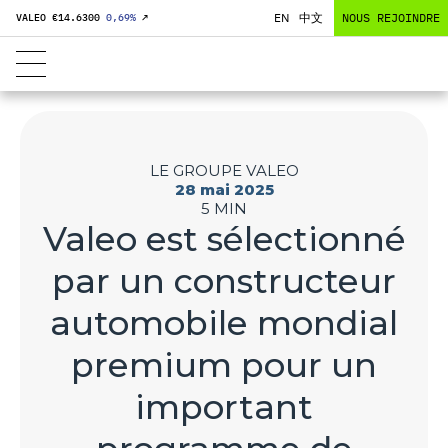
EN
中文
NOUS REJOINDRE
VALEO €
14.6300
0,69
%
↗
LE GROUPE VALEO
28 mai 2025
5 MIN
Valeo est sélectionné
par un constructeur
automobile mondial
premium pour un
important