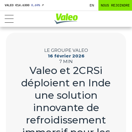
EN
NOUS REJOINDRE
VALEO €
14.6300
0,69
%
↗
LE GROUPE VALEO
16 février 2026
7 MIN
Valeo et 2CRSi
déploient en Inde
une solution
innovante de
refroidissement