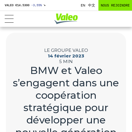
EN
中文
NOUS REJOINDRE
VALEO €
14.5300
-3,55
%
↘
LE GROUPE VALEO
14 février 2023
5 MIN
BMW et Valeo
s’engagent dans une
coopération
stratégique pour
développer une