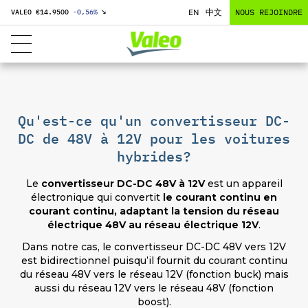
EN
中文
NOUS REJOINDRE
VALEO €
14.9500
-0,56
%
↘
Qu'est-ce qu'un convertisseur DC-
DC de 48V à 12V pour les voitures
hybrides?
Le
convertisseur DC-DC 48V à 12V
est un appareil
électronique qui convertit
le courant continu en
courant continu, adaptant la tension du réseau
électrique 48V au réseau électrique 12V
.
Dans notre cas, le convertisseur DC-DC 48V vers 12V
est bidirectionnel puisqu’il fournit du courant continu
du réseau 48V vers le réseau 12V (fonction buck) mais
aussi du réseau 12V vers le réseau 48V (fonction
boost).