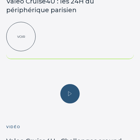
Valeo Cruise4U : les 24H du
périphérique parisien
VOIR
VIDÉO