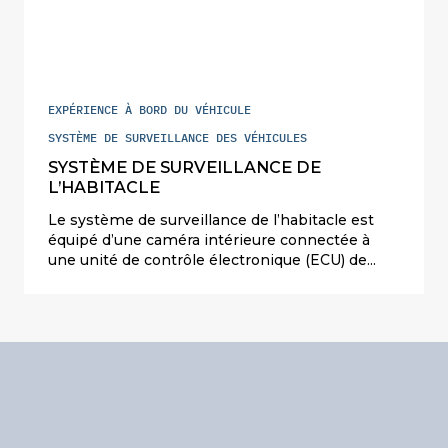
EXPÉRIENCE À BORD DU VÉHICULE
SYSTÈME DE SURVEILLANCE DES VÉHICULES
SYSTÈME DE SURVEILLANCE DE
L’HABITACLE
Le système de surveillance de l’habitacle est
équipé d’une caméra intérieure connectée à
une unité de contrôle électronique (ECU) de
traitement. Il améliore considérablement le
confort et la sécurité des conducteurs et des
passagers grâce à ses capacités
multifonctionnelles. Celles-ci incluent la
surveillance de l’habitacle, la détection des
signes vitaux, la prise de selfies, la fonction
miroir pour enfants, la localisation des
occupants, et la détection de la posture.