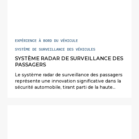
EXPÉRIENCE À BORD DU VÉHICULE
SYSTÈME DE SURVEILLANCE DES VÉHICULES
SYSTÈME RADAR DE SURVEILLANCE DES
PASSAGERS
Le système radar de surveillance des passagers
représente une innovation significative dans la
sécurité automobile, tirant parti de la haute
technologie pour améliorer la protection et le
confort des passagers. Positionné en haut de
l’habitacle, le radar intérieur utilise des
algorithmes sophistiqués et des capteurs pour
analyser efficacement le contexte de l’habitacle.
Cette analyse permet au système de détecter la
présence d’êtres vivants dans la voiture, y
compris les nouveau-nés et les enfants jusqu’à