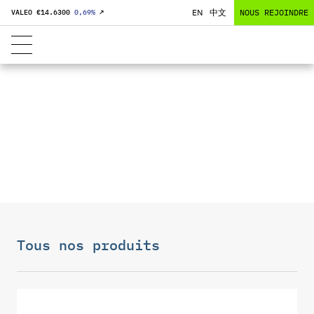
EN
中文
NOUS REJOINDRE
VALEO €
14.6300
0,69
%
↗
SYSTÈME DE
SURVEILLANCE
DES VÉHICULES
Tous nos produits