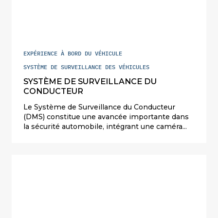
six ans, assurant ainsi leur sécurité pendant le
voyage, ainsi que celle des animaux.
EXPÉRIENCE À BORD DU VÉHICULE
SYSTÈME DE SURVEILLANCE DES VÉHICULES
SYSTÈME DE SURVEILLANCE DU
CONDUCTEUR
Le Système de Surveillance du Conducteur
(DMS) constitue une avancée importante dans
la sécurité automobile, intégrant une caméra
intérieure et une Unité de Contrôle
Électronique (ECU) pour surveiller le
comportement du conducteur. Le DMS
améliore la sécurité des passagers et répond
aux normes réglementaires en évaluant en
continu l’attention du conducteur, atténuant les
risques de fatigue et de distraction, et ainsi
réduisant les accidents.