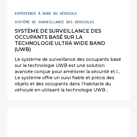
EXPÉRIENCE À BORD DU VÉHICULE
SYSTÈME DE SURVEILLANCE DES VÉHICULES
SYSTÈME DE SURVEILLANCE DES
OCCUPANTS BASÉ SUR LA
TECHNOLOGIE ULTRA WIDE BAND
(UWB)
Le système de surveillance des occupants basé
sur la technologie UWB est une solution
avancée conçue pour améliorer la sécurité et la
sûreté à l’intérieur des véhicules.
Le système offre un suivi fiable et précis des
objets et des occupants dans l’habitacle du
véhicule en utilisant la technologie UWB
comme protocole de communication sans fil à
courte portée. Placé discrètement en haut de
l’habitacle, le système analyse le contexte de
l’habitacle pour détecter la présence d’êtres
vivants, y compris les nouveau-nés et les
enfants, offrant une tranquillité d’esprit
essentielle aux conducteurs et aux passagers.