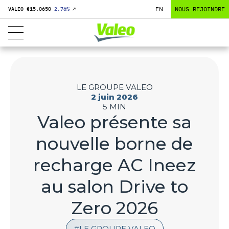
EN
NOUS REJOINDRE
VALEO €
15.0650
2,76
%
↗
LE GROUPE VALEO
2 juin 2026
5 MIN
Valeo présente sa
nouvelle borne de
recharge AC Ineez
au salon Drive to
Zero 2026
LE GROUPE VALEO