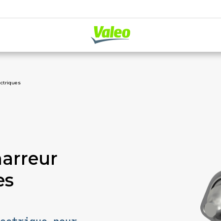
ctriques
arreur
es
ectrique pour