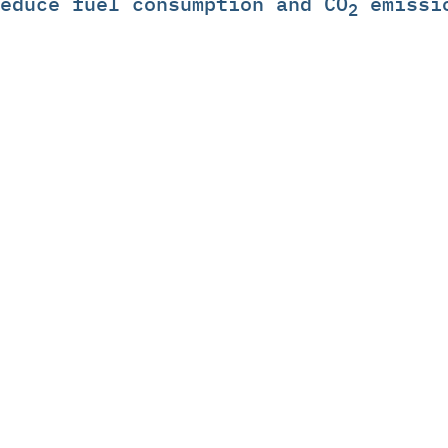
educe fuel consumption and CO
emissi
2