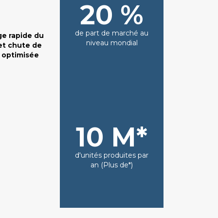
20 %
de part de marché au
e rapide du
niveau mondial
et chute de
 optimisée
10 M*
d'unités produites par
an (Plus de*)