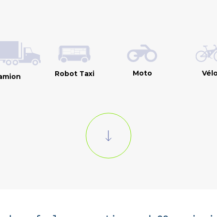
Moto
Vél
Robot Taxi
amion