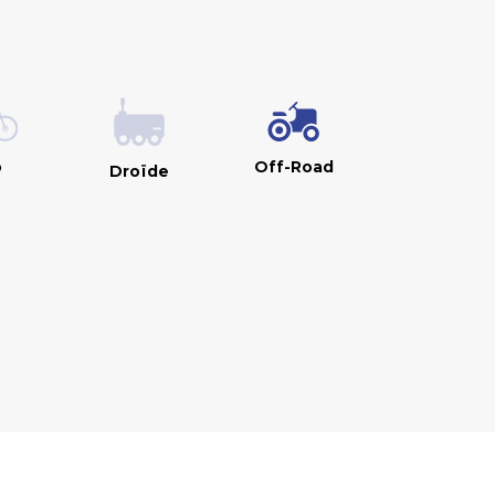
o
Off-Road
Droïde