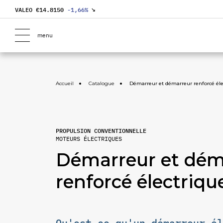
VALEO €
14.8150
-1,66
%
↘
menu
Accueil
Catalogue
Démarreur et démarreur renforcé éle
PROPULSION CONVENTIONNELLE
MOTEURS ÉLECTRIQUES
Démarreur et dém
renforcé électriqu
Qu'est-ce qu'un démarreur él