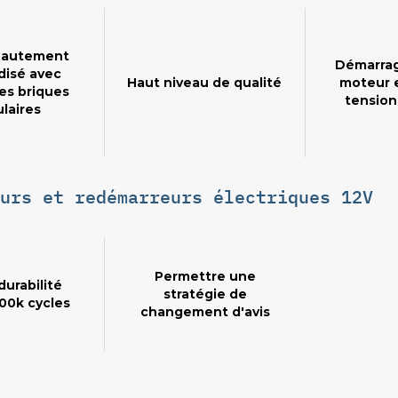
hautement
Démarrag
disé avec
Haut niveau de qualité
moteur 
es briques
tension
laires
urs et redémarreurs électriques 12V
Permettre une
urabilité
stratégie de
00k cycles
changement d'avis