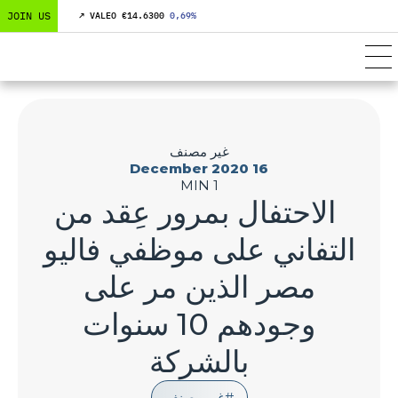
JOIN US
↗
VALEO €
14.6300
0,69
%
غير مصنف
16 December 2020
1 MIN
الاحتفال بمرور عِقد من
التفاني على موظفي فاليو
مصر الذين مر على
وجودهم 10 سنوات
بالشركة
غير مصنف