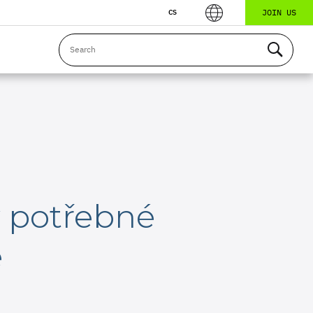
JOIN US
CS
 potřebné
e