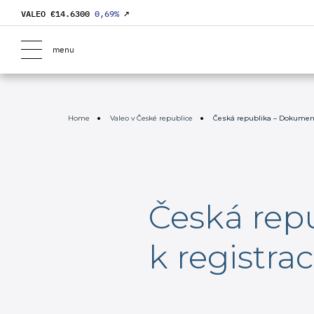
VALEO €
14.6300
0,69
%
↗
menu
Home
Valeo v České republice
Česká republika – Dokument
Česká rep
k registra