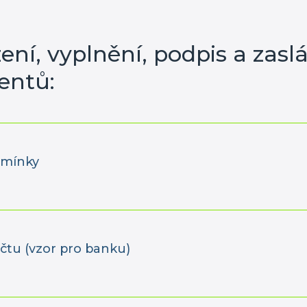
ení, vyplnění, podpis a zasl
entů:
dmínky
čtu (vzor pro banku)