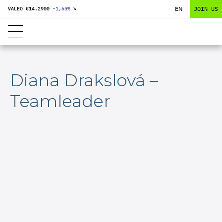
EN
JOIN US
VALEO €
14.2900
-1,65
%
↘
Diana Drakslová –
Teamleader