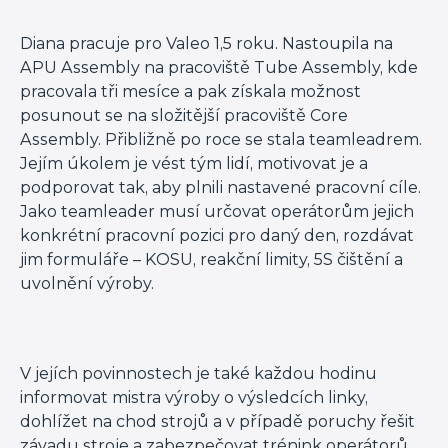
Diana pracuje pro Valeo 1,5 roku. Nastoupila na
APU Assembly na pracoviště Tube Assembly, kde
pracovala tři mesíce a pak získala možnost
posunout se na složitější pracoviště Core
Assembly. Přibližně po roce se stala teamleadrem.
Jejím úkolem je vést tým lidí, motivovat je a
podporovat tak, aby plnili nastavené pracovní cíle.
Jako teamleader musí určovat operátorům jejich
konkrétní pracovní pozici pro daný den, rozdávat
jim formuláře – KOSU, reakční limity, 5S čištění a
uvolnění výroby.
V jejích povinnostech je také každou hodinu
informovat mistra výroby o výsledcích linky,
dohlížet na chod strojů a v případě poruchy řešit
závadu stroje a zabezpečovat trénink operátorů.