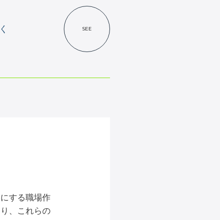
拓く
SEE
切にする職場作
おり、これらの