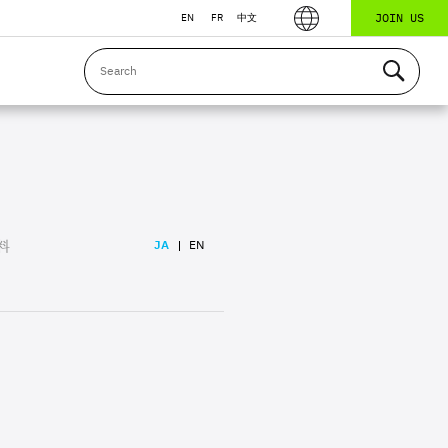
JOIN US
EN
FR
中文
料
JA
EN