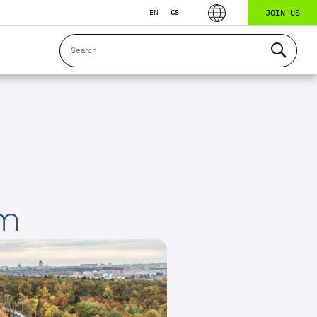
JOIN US
EN
CS
um