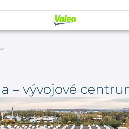
trum
ha – vývojové centr