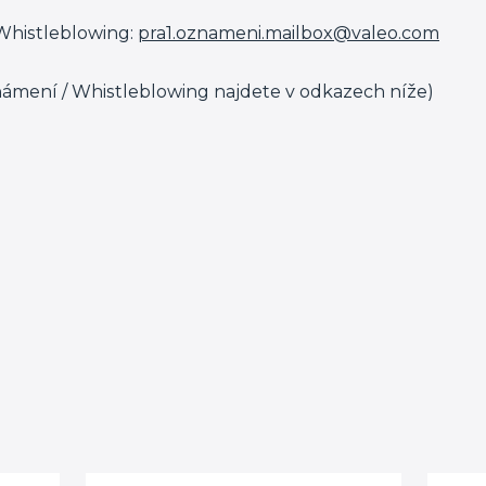
Whistleblowing:
pra1.oznameni.mailbox@valeo.com
námení / Whistleblowing najdete v odkazech níže)