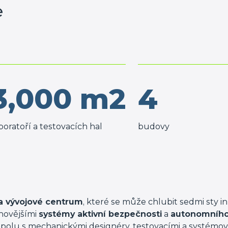
e
3,000
m2
4
boratoří a testovacích hal
budovy
 vývojové centrum
, které se může chlubit sedmi sty in
jnovějšími
systémy aktivní bezpečnosti
a
autonomního 
spolu s mechanickými designéry, testovacími a systémov