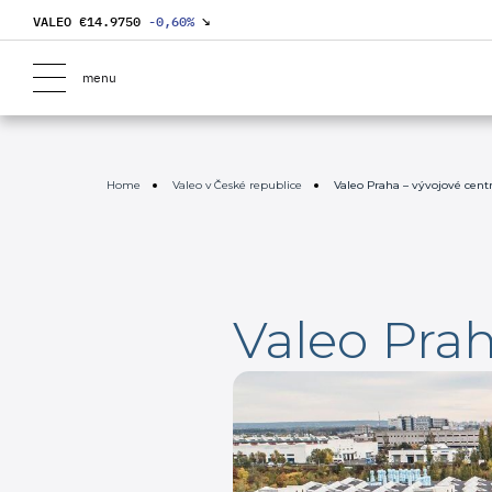
VALEO €
14.9750
-0,60
%
↘
menu
Home
Valeo v České republice
Valeo Praha – vývojové cen
Valeo Pra