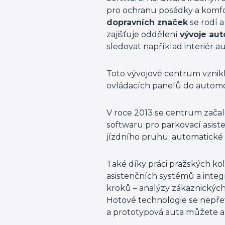
pro ochranu posádky a komfor
dopravních značek
se rodí a
zajišťuje oddělení
vývoje aut
sledovat například interiér au
Toto vývojové centrum vznikl
ovládacích panelů do automo
V roce 2013 se centrum zača
softwaru pro parkovací asist
jízdního pruhu, automatické
Také díky práci pražských ko
asistenčních systémů a inte
kroků – analýzy zákaznických
Hotové technologie se nepřetr
a prototypová auta můžete a