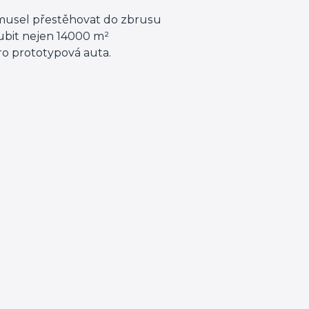
e musel přestěhovat do zbrusu
ubit nejen 14000 m²
pro prototypová auta.