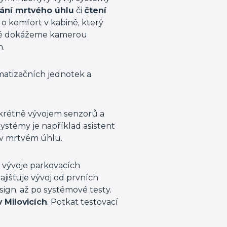
dání mrtvého úhlu
či
čtení
i o komfort v kabině, který
ké dokážeme kamerou
n.
matizačních jednotek a
nkrétně vývojem senzorů a
ystémy je například asistent
 v mrtvém úhlu.
i vývoje parkovacích
išťuje vývoj od prvních
ign, až po systémové testy.
 Milovicích
. Potkat testovací