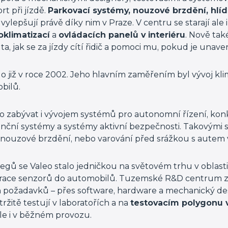
t při jízdě.
Parkovací systémy, nouzové brzdění, hlí
 vylepšují právě díky nim v Praze. V centru se starají ale 
oklimatizací
a
ovládacích panelů v interiéru
. Nově ta
ta, jak se za jízdy cítí řidič a pomoci mu, pokud je unave
o již v roce 2002. Jeho hlavním zaměřením byl vývoj kli
bilů.
lo zabývat i vývojem systémů pro autonomní řízení, ko
enční systémy a systémy aktivní bezpečnosti. Takovými s
 nouzové brzdění, nebo varování před srážkou s autem
legů se Valeo stalo jedničkou na světovém trhu v oblast
grace senzorů do automobilů. Tuzemské R&D centrum zaj
 požadavků – přes software, hardware a mechanický des
žitě testují v laboratořích a na
testovacím polygonu v
le i v běžném provozu.