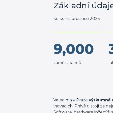
Základní údaj
ke konci prosince 2025
9,000
zaměstnanců
la
Valeo má v Praze
výzkumné a
inovacích. Právě ti stojí za ne
Software, hardware inženýři 