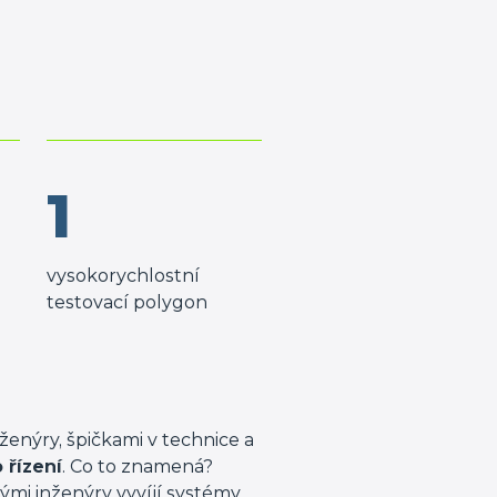
1
vysokorychlostní
testovací polygon
ženýry, špičkami v technice a
řízení
. Co to znamená?
ými inženýry vyvíjí systémy